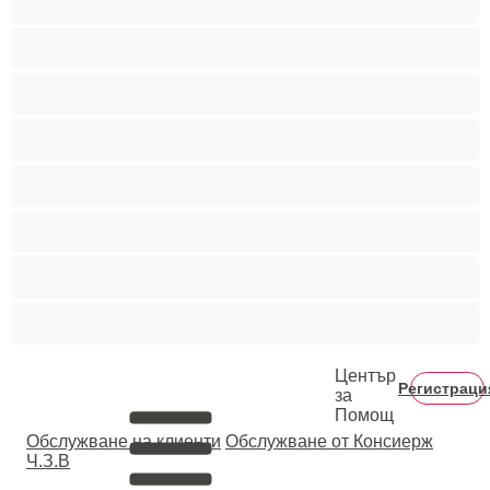
Порно звезди
Пушещи жени
Средни гърди
Тийнейджъри 18+
Фетиш
Цветнокожи
Червенокоси
Център
Регистраци
за
Помощ
Oбслужване на клиенти
Обслужване от Консиерж
Ч.З.В