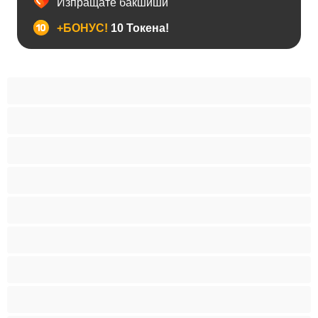
Изпращате бакшиши
+БОНУС!
10 Токена!
BDSM
Азиатки
Анален
Арабки
Бабички
Бели Момичета
Блондинки
Бременни